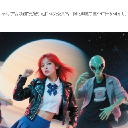
式"比单纯"产品功能"更能引起目标受众共鸣，据此调整了整个广告系列方向