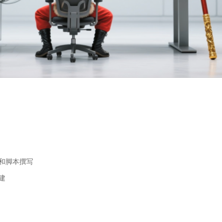
思和脚本撰写
建